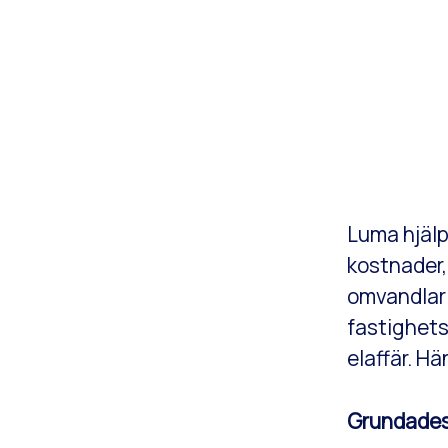
Luma hjälp
kostnader, 
omvandlar 
fastighets
elaffär. H
Grundade