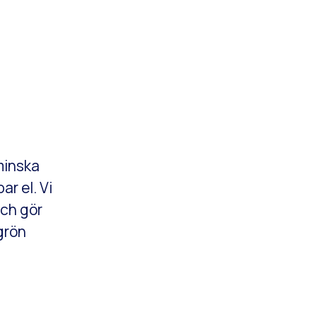
minska
ar el. Vi
och gör
grön