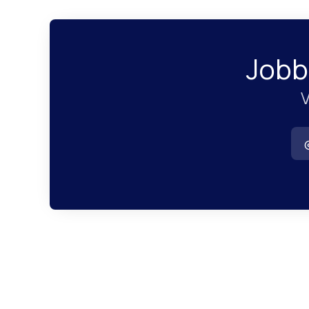
Jobb
V