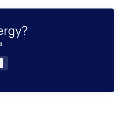
ergy?
a.
Logga in