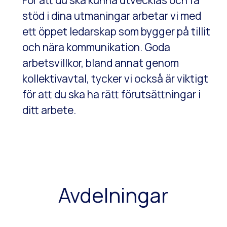
För att du ska kunna utvecklas och få
stöd i dina utmaningar arbetar vi med
ett öppet ledarskap som bygger på tillit
och nära kommunikation. Goda
arbetsvillkor, bland annat genom
kollektivavtal, tycker vi också är viktigt
för att du ska ha rätt förutsättningar i
ditt arbete.
Avdelningar
Sälj & admin
Service, Mjukvara, Utveckling