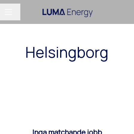
Dela sidan
KARRIÄRMENY
Helsingborg
Inga matchande jobb