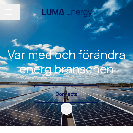
Dela sidan
KARRIÄRMENY
Var med och förändra
energibranschen
Connecta
Skrolla för mer innehåll