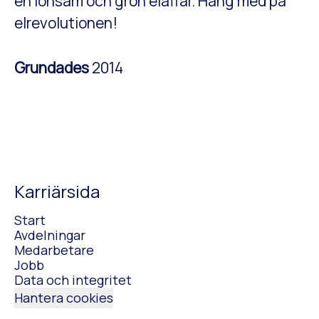
en lönsam och grön elaffär. Häng med på
elrevolutionen!
Grundades
2014
Karriärsida
Start
Avdelningar
Medarbetare
Jobb
Data och integritet
Hantera cookies