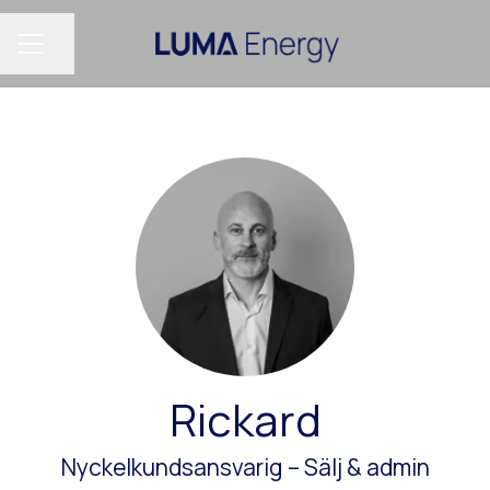
Dela sidan
KARRIÄRMENY
Rickard
Nyckelkundsansvarig –
Sälj & admin